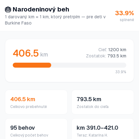
🎂
Narodeninový beh
33.9
%
1 darovaný km = 1 km, ktorý pretrpím — pre deti v
splnené
Burkine Faso
Cieľ:
1200
km
406.5
km
Zostatok:
793.5
km
33.9
%
406.5 km
793.5 km
Celkovo prebehnuté
Zostatok do cieľa
95 behov
km 391.0–421.0
Celkový počet behov
Teraz: Katarína H.